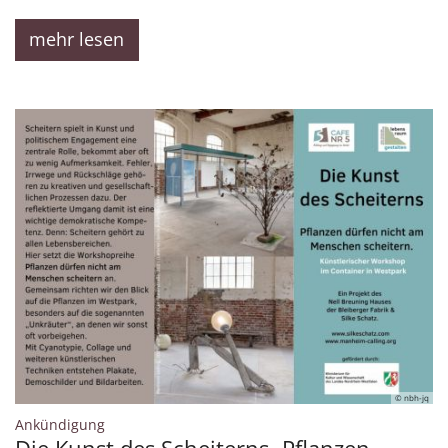
mehr lesen
© nbh-jq
:
Ankündigung