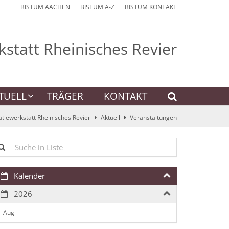
BISTUM AACHEN
BISTUM A-Z
BISTUM KONTAKT
statt Rheinisches Revier
TUELL
TRÄGER
KONTAKT
iewerkstatt Rheinisches Revier
Aktuell
Veranstaltungen
che in Liste
Kalender
2026
Aug