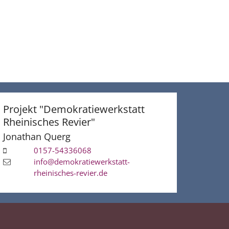
Projekt "Demokratiewerkstatt
Rheinisches Revier"
Jonathan
Querg
0157-54336068
info@demokratiewerkstatt-
rheinisches-revier.de