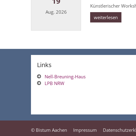
19
Künstlerischer Works
Aug. 2026
weiterlesen
Datum: 19. August 2026
Links
Nell-Breuning-Haus
LPB NRW
© Bistum Aachen
Impressum
Datenschutzerk