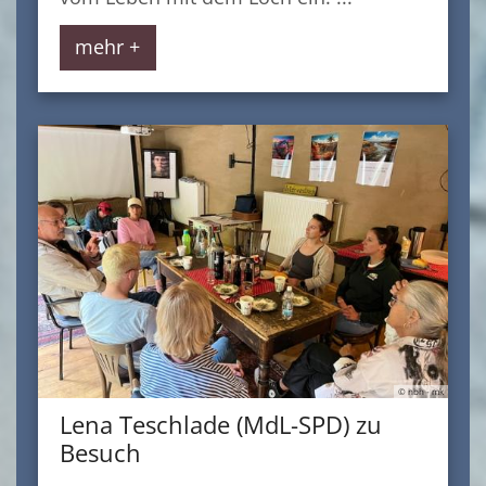
mehr +
© nbh - mk
Lena Teschlade (MdL-SPD) zu
Besuch